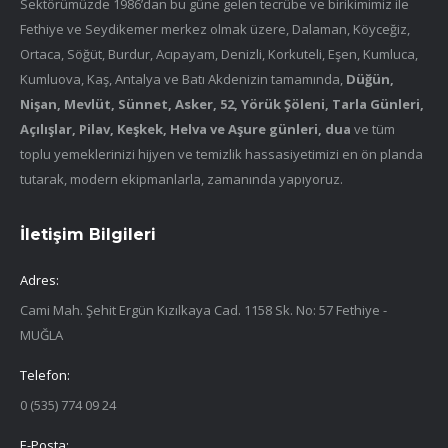
Sektörümüzde 1986’dan bu güne gelen tecrübe ve birikimimiz ile
Fethiye ve Seydikemer merkez olmak üzere, Dalaman, Köyceğiz,
Ortaca, Söğüt, Burdur, Acıpayam, Denizli, Korkuteli, Eşen, Kumluca,
Kumluova, Kaş, Antalya ve Batı Akdenizin tamamında,
Düğün,
Nişan, Mevlüt, Sünnet, Asker, 52, Yörük Şöleni, Tarla Günleri,
Açılışlar, Pilav, Keşkek, Helva ve Aşure günleri, dua
ve tüm
toplu yemeklerinizi hijyen ve temizlik hassasiyetimizi en ön planda
tutarak, modern ekipmanlarla, zamanında yapıyoruz.
İletişim Bilgileri
Adres:
Cami Mah. Şehit Ergün Kızılkaya Cad. 1158 Sk. No: 57 Fethiye -
MUĞLA
Telefon:
0 (535) 774 09 24
E-Posta: