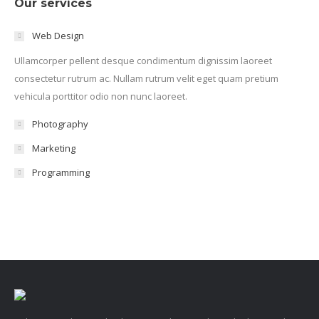
Our services
Web Design
Ullamcorper pellent desque condimentum dignissim laoreet
consectetur rutrum ac. Nullam rutrum velit eget quam pretium
vehicula porttitor odio non nunc laoreet.
Photography
Marketing
Programming